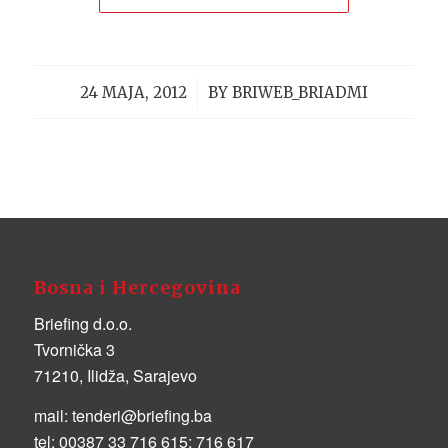
/
24 MAJA, 2012
BY
BRIWEB_BRIADMI
Bosna i Hercegovina
Briefing d.o.o.
Tvornička 3
71210, Ilidža, Sarajevo
mail:
tenderi@briefing.ba
tel:
00387 33 716 615; 716 617