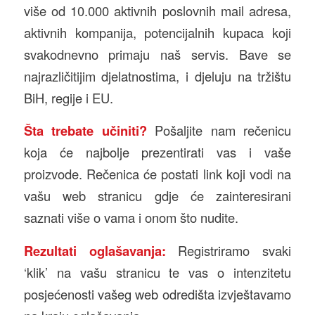
više od 10.000 aktivnih poslovnih mail adresa,
aktivnih kompanija, potencijalnih kupaca koji
svakodnevno primaju naš servis. Bave se
najrazličitijim djelatnostima, i djeluju na tržištu
BiH, regije i EU.
Šta trebate učiniti?
Pošaljite nam rečenicu
koja će najbolje prezentirati vas i vaše
proizvode. Rečenica će postati link koji vodi na
vašu web stranicu gdje će zainteresirani
saznati više o vama i onom što nudite.
Rezultati oglašavanja:
Registriramo svaki
‘klik’ na vašu stranicu te vas o intenzitetu
posjećenosti vašeg web odredišta izvještavamo