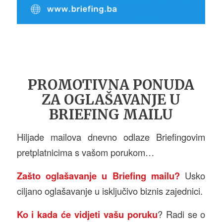
PROMOTIVNA PONUDA
ZA OGLAŠAVANJE U
BRIEFING MAILU
Hiljade mailova dnevno odlaze Briefingovim
pretplatnicima s vašom porukom…
Zašto oglašavanje u Briefing mailu?
Usko
ciljano oglašavanje u isključivo biznis zajednici.
Ko i kada će vidjeti vašu poruku
? Radi se o