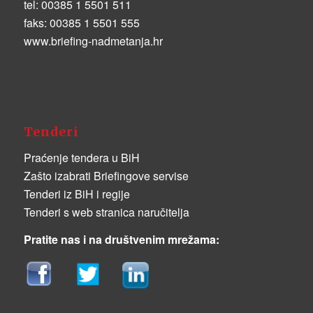
tel:
00385 1 5501 511
faks:
00385 1 5501 555
www.briefing-nadmetanja.hr
Tenderi
Praćenje tendera u BiH
Zašto izabrati Briefingove servise
Tenderi iz BiH i regije
Tenderi s web stranica naručitelja
Pratite nas i na društvenim mrežama: