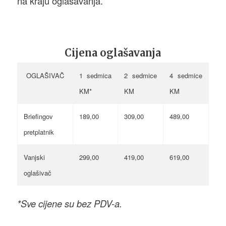
na kraju oglašavanja.
Cijena oglašavanja
OGLAŠIVAČ
1 sedmica
2 sedmice
4 sedmice
KM*
KM
KM
Briefingov
189,00
309,00
489,00
pretplatnik
Vanjski
299,00
419,00
619,00
oglašivač
*Sve cijene su bez PDV-a.