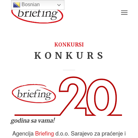
Bosnian
KONKURSI
K O N K U R S
godina sa vama!
Agencija
Briefing
d.o.o. Sarajevo za praćenje i