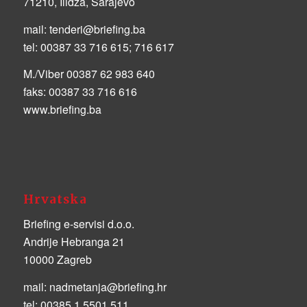
71210, Ilidža, Sarajevo
mail:
tenderi@briefing.ba
tel:
00387 33 716 615; 716 617
M./Viber 00387 62 983 640
faks:
00387 33 716 616
www.briefing.ba
Hrvatska
Briefing e-servisi d.o.o.
Andrije Hebranga 21
10000 Zagreb
mail:
nadmetanja@briefing.hr
tel:
00385 1 5501 511