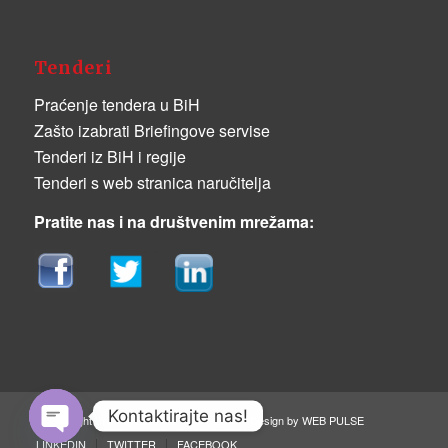
Tenderi
Praćenje tendera u BiH
Zašto izabrati Briefingove servise
Tenderi iz BiH i regije
Tenderi s web stranica naručitelja
Pratite nas i na društvenim mrežama:
Kontaktirajte nas!
© Copyright Briefing d.o.o. Sarajevo, 2019. | Design by
WEB PULSE
LINKEDIN
TWITTER
FACEBOOK