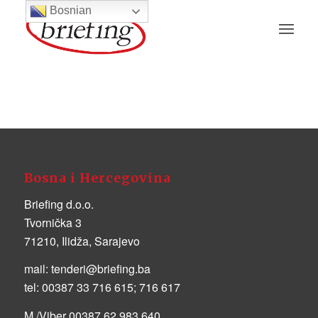
Bosnian
Bosna i Hercegovina
Briefing d.o.o.
Tvornička 3
71210, Ilidža, Sarajevo
mail:
tenderi@briefing.ba
tel:
00387 33 716 615; 716 617
M./Viber 00387 62 983 640